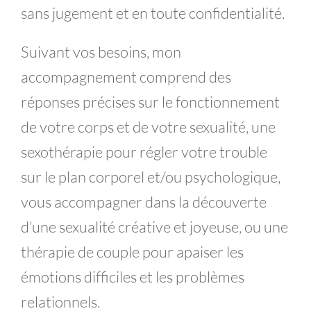
sans jugement et en toute confidentialité.
Suivant vos besoins, mon
accompagnement comprend des
réponses précises sur le fonctionnement
de votre corps et de votre sexualité,
une
sexothérapie
pour régler votre trouble
sur le plan corporel et/ou psychologique,
vous accompagner dans la découverte
d’une sexualité créative et joyeuse, ou une
thérapie de couple
pour apaiser les
émotions difficiles et les problèmes
relationnels.