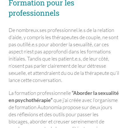
Formation pour les
professionnels
De nombreux.ses professionnel.le.s de la relation
d’aide, y compris les thérapeutes de couple, ne sont
pas outillé.e.s pour aborder la sexualité, car ces
aspect n’est pas approfondi dans les formations
initiales. Tandis que les patient.e.s, de leur côté,
n’osent pas parler clairement de leur détresse
sexuelle, et attendraient du ou de la thérapeute qu’il
lance cette conversation.
La formation professionnelle
“
Aborder la sexualité
en psychothérapie
“
que j’ai créée avec l’organisme
de formation Autonomia propose sur deux jours
des réflexions et des outils pour passer les
blocages, aborder et creuser sereinement de