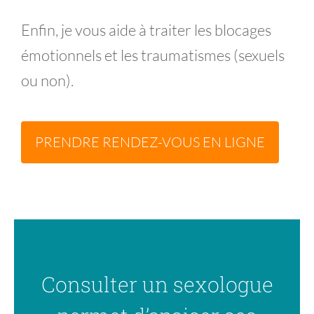
Enfin, je vous aide à traiter les blocages
émotionnels et les traumatismes (sexuels
ou non).
PRENDRE RENDEZ-VOUS EN LIGNE
Consulter un sexologue