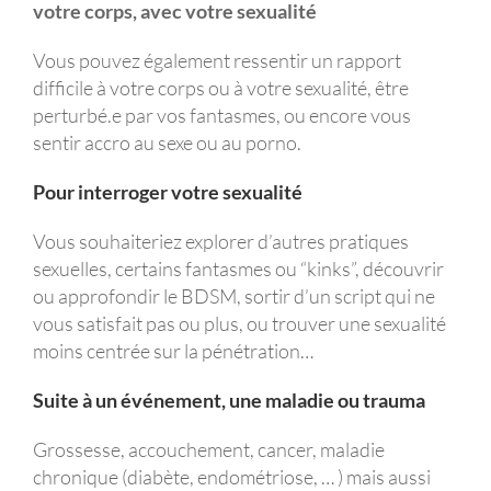
votre corps, avec votre sexualité
Vous pouvez également ressentir un rapport
difficile à votre corps ou à votre sexualité, être
perturbé.e par vos fantasmes, ou encore vous
sentir accro au sexe ou au porno.
Pour interroger votre sexualité
Vous souhaiteriez explorer d’autres pratiques
sexuelles, certains fantasmes ou “kinks”,
découvrir
ou approfondir le BDSM
, sortir d’un script qui ne
vous satisfait pas ou plus, ou trouver une sexualité
moins centrée sur la pénétration…
Suite à un événement, une maladie ou trauma
Grossesse, accouchement, cancer, maladie
chronique (diabète, endométriose, … ) mais aussi