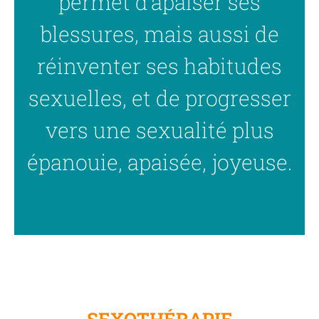
permet d’apaiser ses
blessures, mais aussi de
réinventer ses habitudes
sexuelles, et de progresser
vers une sexualité plus
épanouie, apaisée, joyeuse.