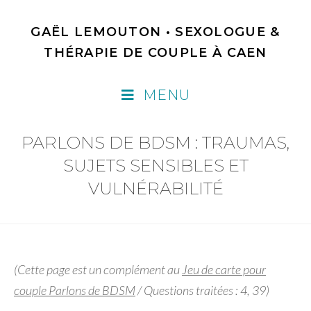
Skip
to
GAËL LEMOUTON • SEXOLOGUE &
content
THÉRAPIE DE COUPLE À CAEN
MENU
PARLONS DE BDSM : TRAUMAS,
SUJETS SENSIBLES ET
VULNÉRABILITÉ
(Cette page est un complément au
Jeu de carte pour
couple Parlons de BDSM
/
Questions traitées : 4, 39)